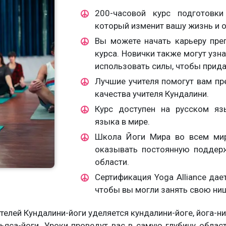
200-часовой курс подготовки
который изменит вашу жизнь и о
Вы можете начать карьеру пре
курса. Новички также могут узна
использовать силы, чтобы прида
Лучшие учителя помогут вам пр
качества учителя Кундалини.
Курс доступен на русском яз
языка в мире.
Школа Йоги Мира во всем мир
оказывать постоянную поддерж
области.
Сертификация Yoga Alliance да
чтобы вы могли занять свою ниш
телей Кундалини-йоги уделяется кундалини-йоге, йога-ни
ньяса-йоги. Уроки проведут вас в самую глубину облас