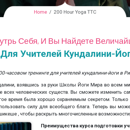
Home
200 Hour Yoga TTC
нутрь Себя, И Вы Найдете Велича
 Для Учителей Кундалини-Йо
00-часовом тренинге для учителей кундалини-йоги в Р
алини, взявшись за руки Школы Йоги Мира во всем ми
е всех человеческих существ. Вы сможете изменить с
гое время была хорошо охраняемым секретом. Только 
пользовать силу для всеобщего блага. Теперь вы може
ишикеше , чтобы раскрыть многочисленные возможности,
Преимущества курса подготовки уч