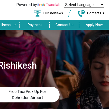
Powered by
Translate
Our Reviews
Contact Us
ellness
Payment
Contact Us
Apply Now
Rishikesh
Free Taxi Pick Up For
Dehradun Airport